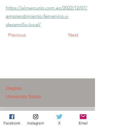
https://elmercurio.com.ec/2022/12/07/
emprendimiento-femenino-y-
desarrollo-local/
Previous
Next
Degree
University Name
​Contáctanos:
Facebook
Instagram
X
Email
cientificas.ecuatoriana