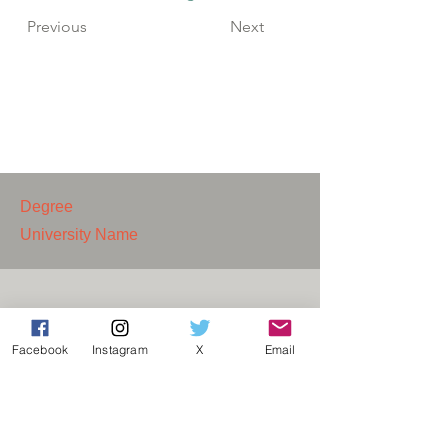
Previous
Next
Degree
University Name
​Contáctanos:
cientificas.ecuatoriana
Facebook
Instagram
X
Email
s@gmail.com
© Científicas Ecuatorianas
2018