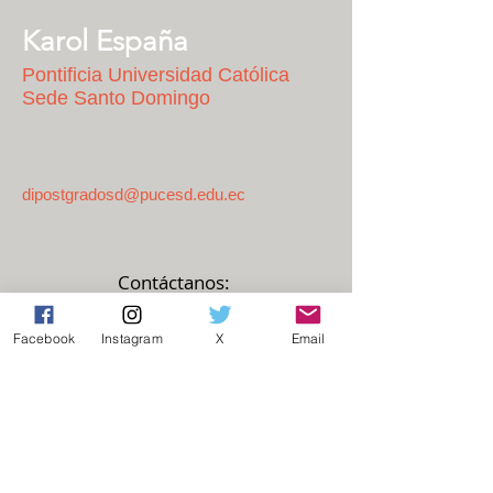
Karol España
Pontificia Universidad Católica
Sede Santo Domingo
dipostgradosd@pucesd.edu.ec
​Contáctanos:
cientificas.ecuatoriana
s@gmail.com
Facebook
Instagram
X
Email
© Científicas Ecuatorianas
2018