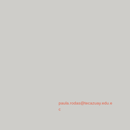
paula.rodas@tecazuay.edu.e
c