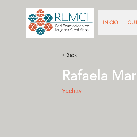
INICIO
QUI
< Back
Rafaela Mar
Yachay