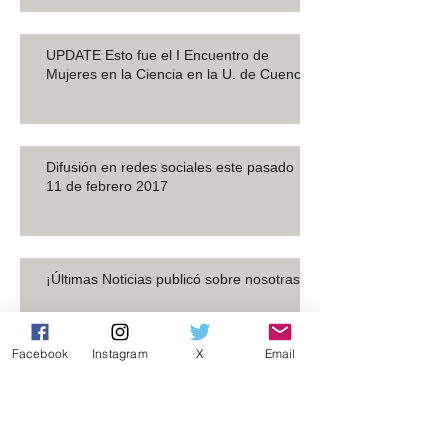
UPDATE Esto fue el I Encuentro de
Mujeres en la Ciencia en la U. de Cuenca
Difusión en redes sociales este pasado
11 de febrero 2017
¡Últimas Noticias publicó sobre nosotras!
Facebook
Instagram
X
Email
Inicio Blog
Archive